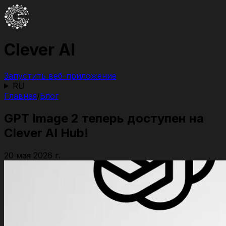
Clever AI
Запустить веб-приложение
RU
Главная
/
Блог
GPT Image 2 теперь доступен на
Clever AI Hub!
20 мая 2026 г.