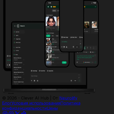
© 2026 - Clever AI Hub | От
Neurolify
Блог
Условия использования
Политика
конфиденциальности
Цены