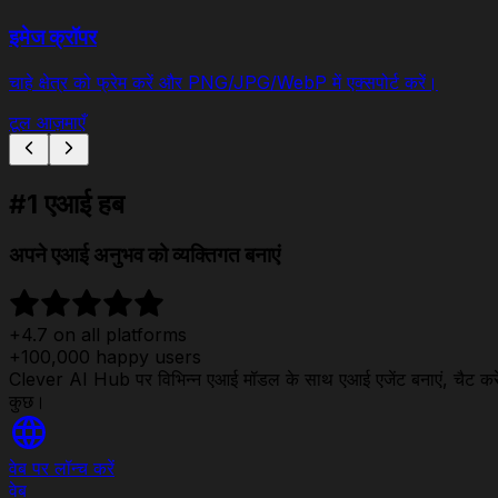
इमेज क्रॉपर
चाहे क्षेत्र को फ्रेम करें और PNG/JPG/WebP में एक्सपोर्ट करें।
टूल आज़माएँ
#1 एआई हब
अपने एआई अनुभव को व्यक्तिगत बनाएं
+4.7 on all platforms
+100,000 happy users
Clever AI Hub पर विभिन्न एआई मॉडल के साथ एआई एजेंट बनाएं, चैट करें, छवियां
कुछ।
वेब पर लॉन्च करें
वेब