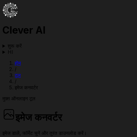
Clever AI
शुरू करें
HI
होम
/
टूल
/
इमेज कनवर्टर
मुफ़्त ऑनलाइन टूल
इमेज कनवर्टर
इमेज डालें, फॉर्मेट चुनें और तुरंत डाउनलोड करें।