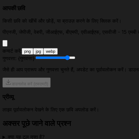
आपकी छवि
किसी छवि को खींचें और छोड़ें, या ब्राउज़ करने के लिए क्लिक करें।
पीएनजी, जेपीजी, वेबपी, जीआईएफ, बीएमपी, एवीआईएफ, एसवीजी - 15 एमबी
कन्वर्ट करें:
png
jpg
webp
गुणवत्ता: {गुणवत्ता}
जैसे ही आप प्रारूप और गुणवत्ता चुनते हैं, अपडेट का पूर्वावलोकन करें। डा
डाउनलोड करें {एफएमटी}
प्रीव्यू
लाइव पूर्वावलोकन देखने के लिए एक छवि अपलोड करें।
अक्सर पूछे जाने वाले प्रश्न
क्या यह टूल मुफ्त है?