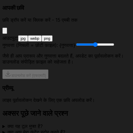
आपकी छवि
छवि ड्रॉप करें या क्लिक करें - 15 एमबी तक
आउटपुट:
jpg
webp
png
गुणवत्ता (निचली = छोटी फ़ाइल): {गुणवत्ता}
जैसे ही आप प्रारूप और गुणवत्ता बदलते हैं, अपडेट का पूर्वावलोकन करें।
डाउनलोड संपीड़ित फ़ाइल को सहेजता है।
डाउनलोड करें {एफएमटी}
प्रीव्यू
लाइव पूर्वावलोकन देखने के लिए एक छवि अपलोड करें।
अक्सर पूछे जाने वाले प्रश्न
क्या यह टूल मुफ्त है?
क्या आप मेरा कंटेंट स्टोर करते हैं?