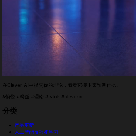
在Clever AI中提交你的理论，看看它接下来预测什么。
#愉悦 #粉丝 #理论 #tvtok #cleverai
分类
产品更新
人工智能技巧和学习