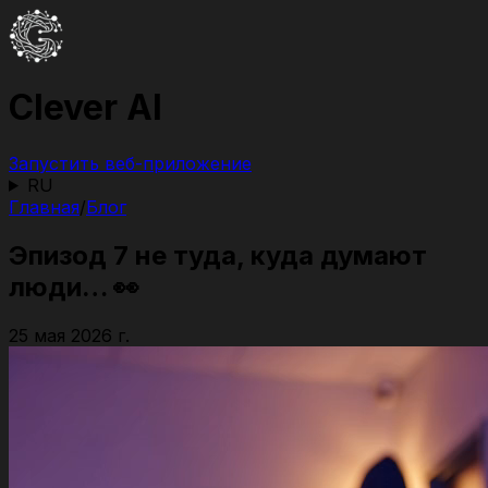
Clever AI
Запустить веб-приложение
RU
Главная
/
Блог
Эпизод 7 не туда, куда думают
люди… 👀
25 мая 2026 г.