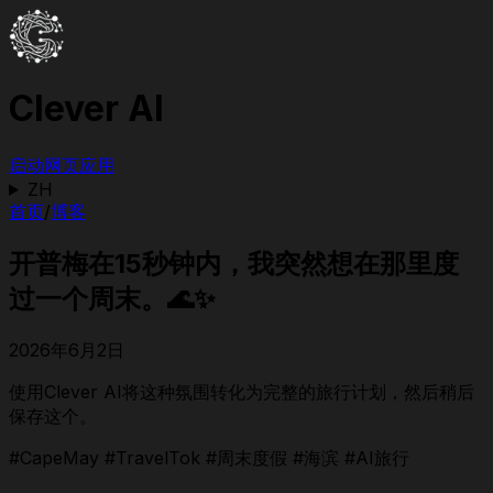
Clever AI
启动网页应用
ZH
首页
/
博客
开普梅在15秒钟内，我突然想在那里度
过一个周末。🌊✨
2026年6月2日
使用Clever AI将这种氛围转化为完整的旅行计划，然后稍后
保存这个。
#CapeMay #TravelTok #周末度假 #海滨 #AI旅行