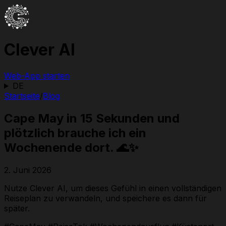
Clever AI
Web-App starten
DE
Startseite
/
Blog
Cape May in 15 Sekunden und
plötzlich brauche ich ein
Wochenende dort. 🌊✨
2. Juni 2026
Nutze Clever AI, um dieses Gefühl in einen vollständigen
Reiseplan zu verwandeln, und speichere es dann für
später.