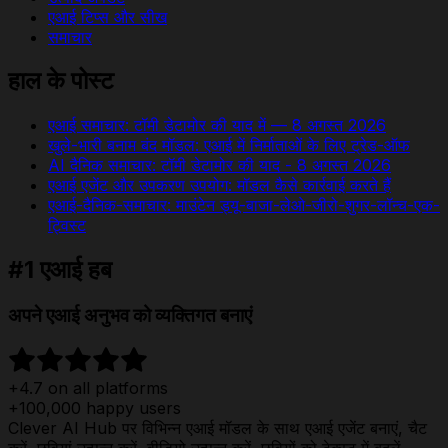
एआई टिप्स और सीख
समाचार
हाल के पोस्ट
एआई समाचार: टॉमी डेटामोर की याद में — 8 अगस्त 2026
खुले-भारी बनाम बंद मॉडल: एआई में निर्माताओं के लिए ट्रेड-ऑफ
AI दैनिक समाचार: टॉमी डेटामोर की याद - 8 अगस्त 2026
एआई एजेंट और उपकरण उपयोग: मॉडल कैसे कार्रवाई करते हैं
एआई-दैनिक-समाचार: माउंटेन ड्यू-बाजा-लेओ-जीरो-शुगर-लॉन्च-एक-
ट्विस्ट
#1 एआई हब
अपने एआई अनुभव को व्यक्तिगत बनाएं
+4.7 on all platforms
+100,000 happy users
Clever AI Hub पर विभिन्न एआई मॉडल के साथ एआई एजेंट बनाएं, चैट
करें, छवियां उत्पन्न करें, वीडियो उत्पन्न करें, छवियों को टेक्स्ट में बदलें,