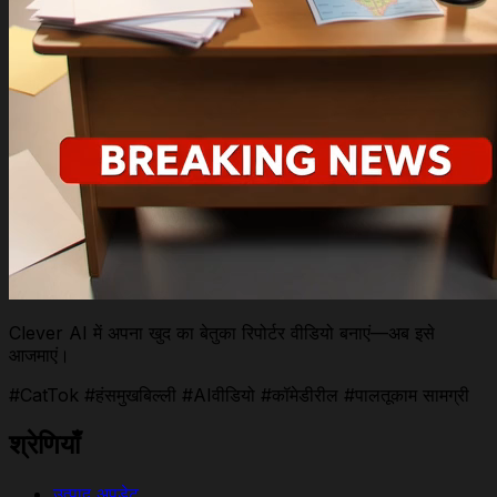
Clever AI में अपना खुद का बेतुका रिपोर्टर वीडियो बनाएं—अब इसे
आजमाएं।
#CatTok #हंसमुखबिल्ली #AIवीडियो #कॉमेडीरील #पालतूकाम सामग्री
श्रेणियाँ
उत्पाद अपडेट