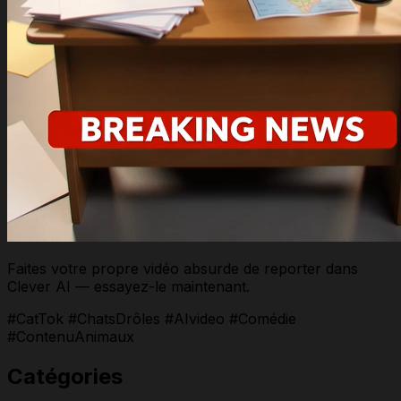
Faites votre propre vidéo absurde de reporter dans
Clever AI — essayez-le maintenant.
#CatTok #ChatsDrôles #AIvideo #Comédie
#ContenuAnimaux
Catégories