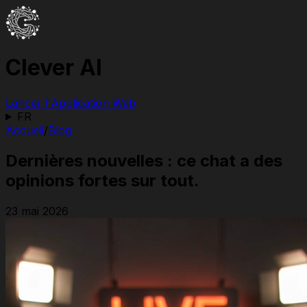
Clever AI
Lancer l'Application Web
FR
Accueil
/
Blog
Dernières nouvelles : ce chat a des
opinions fortes sur tout.
23 mai 2026