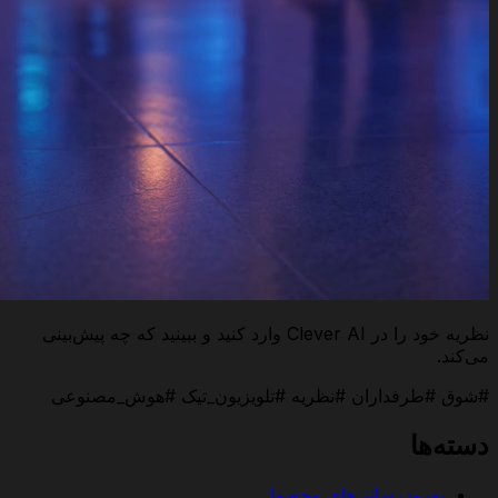
نظریه خود را در Clever AI وارد کنید و ببینید که چه پیش‌بینی
می‌کند.
#شوق #طرفداران #نظریه #تلویزیون_تیک #هوش_مصنوعی
دسته‌ها
به‌روزرسانی‌های محصول