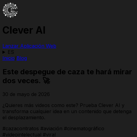
Clever AI
Lanzar Aplicación Web
ES
Inicio
/
Blog
Este despegue de caza te hará mirar
dos veces. 🚀
30 de mayo de 2026
¿Quieres más videos como este? Prueba Clever AI y
transforma cualquier idea en un contenido que detenga
el desplazamiento.
#cazacontratos #aviación #cinematográfico
#videointelectual #viral