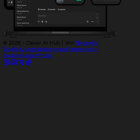
© 2026 - Clever AI Hub | Von
Neurolify
Blog
Nutzungsbedingungen
Datenschutz-
Bestimmungen
Preise