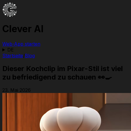
Clever AI
Web-App starten
DE
Startseite
/
Blog
Dieser Kochclip im Pixar-Stil ist viel
zu befriedigend zu schauen 👀🍳
23. Mai 2026