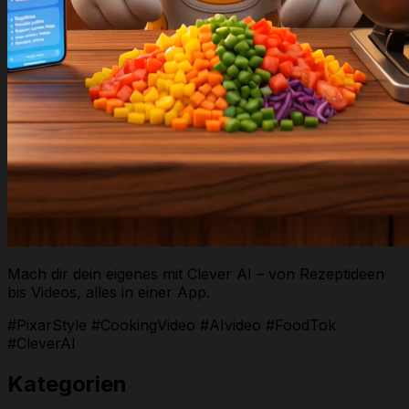
Mach dir dein eigenes mit Clever AI – von Rezeptideen
bis Videos, alles in einer App.
#PixarStyle #CookingVideo #AIvideo #FoodTok
#CleverAI
Kategorien