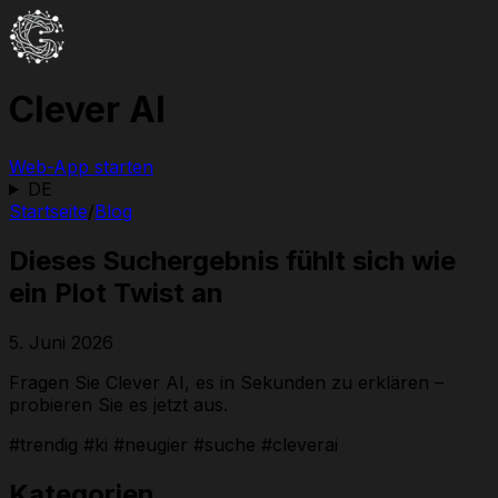
Clever AI
Web-App starten
DE
Startseite
/
Blog
Dieses Suchergebnis fühlt sich wie
ein Plot Twist an
5. Juni 2026
Fragen Sie Clever AI, es in Sekunden zu erklären –
probieren Sie es jetzt aus.
#trendig #ki #neugier #suche #cleverai
Kategorien