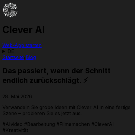
Clever AI
Web-App starten
DE
Startseite
/
Blog
Das passiert, wenn der Schnitt
endlich zurückschlägt. ⚡️
28. Mai 2026
Verwandeln Sie grobe Ideen mit Clever AI in eine fertige
Szene – probieren Sie es jetzt aus.
#AIvideo #Bearbeitung #Filmemachen #CleverAI
#Kreativität