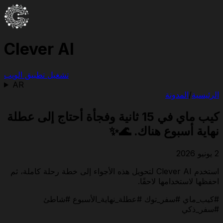
Clever AI
تشغيل تطبيق الويب
AR
الرئيسية
/
المدونة
كيب ماي في 15 ثانية وفجأة أحتاج إلى عطلة
نهاية أسبوع هناك. 🌊✨
2 يونيو 2026
استخدم Clever AI لتحويل هذه الأجواء إلى خطة رحلة كاملة، ثم
احفظها لاستخدامها لاحقًا.
#كيب_ماي #سفر_توك #عطلة_نهاية_الأسبوع #شاطئ
#سفر_ذكي