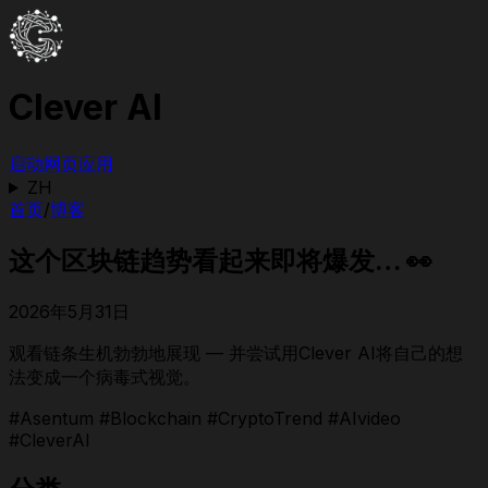
Clever AI
启动网页应用
ZH
首页
/
博客
这个区块链趋势看起来即将爆发… 👀
2026年5月31日
观看链条生机勃勃地展现 — 并尝试用Clever AI将自己的想
法变成一个病毒式视觉。
#Asentum #Blockchain #CryptoTrend #AIvideo
#CleverAI