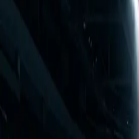
克劳德·勒米奇的影响
克劳德·勒米奇不仅仅是一名球员；他在NHL中是一种现象。
越了统计数据，因为他常常参与定义季后赛的关键时刻。
主要成就
斯坦利杯冠军
：勒米奇多次获得斯坦利杯，巩固了他在N
难忘的季后赛表现
：他的季后赛表现堪称传奇，常常在关
文化偶像
：在冰场之外，勒米奇已成为冰球文化的一部分
勒米奇在现代体育中的遗产
克劳德·勒米奇的去世使人们有机会反思运动员如何塑造体育
他们的回忆和致敬时，数字领域展示了运动员与支持者之间的
社交媒体在体育致敬中的作用
社交媒体改变了球迷表达悲痛和庆祝运动员生活的方式。从Face
技术如何弥合运动员和球迷之间的距离。