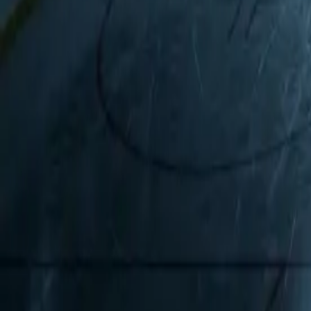
© 2026 - Clever AI Hub | 由
Neurolify
博客
使用条款
隐私政策
定价