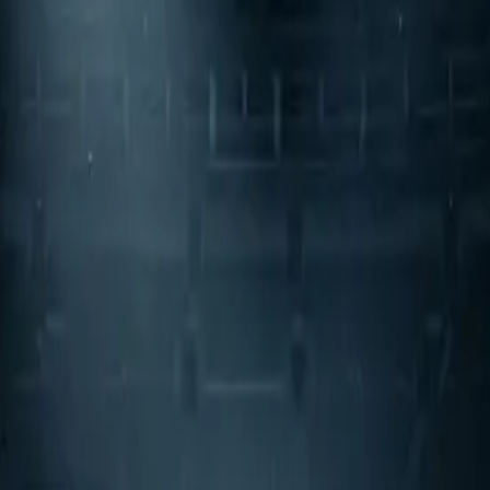
备受赞誉。
越地理边界的集体纪念。
的运动员。在Clever AI，我们探索技术与文化的交汇，庆祝