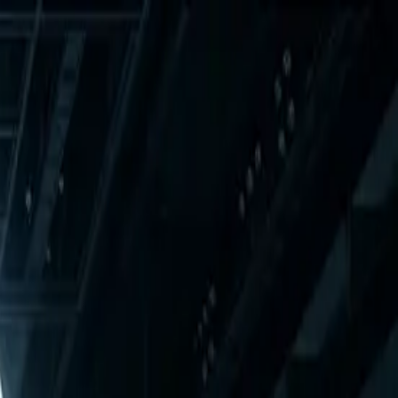
社区引起了共鸣，也在更广泛的体育界产生了重大影响，突显了
有志向的运动员。