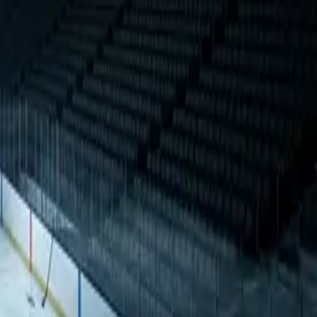
化AI等更多功能。