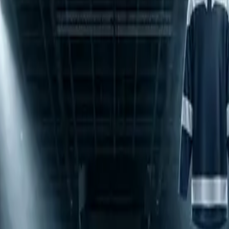
以他的勇气和决心而闻名，勒米奇在多支球队中发挥了关键作用
HL历史中的地位。
键时刻引领他的球队。
，影响着下一代球员。
叙事和社区身份。他的遗产激发了关于运动员在社会中作用的讨论
情感联系。
book和Instagram等平台上的帖子中可以看到人们对勒