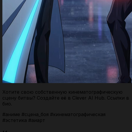
Хотите свою собственную кинематографическую
сцену битвы? Создайте её в Clever AI Hub. Ссылки в
био.
#аниме #сцена_боя #кинематографическая
#эстетика #аиарт