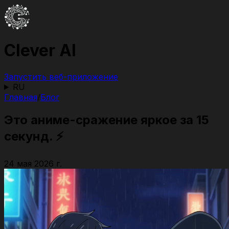
Clever AI
Запустить веб-приложение
RU
Главная
/
Блог
Это аниме-сражение яркое за 15
секунд. ⚡️
24 мая 2026 г.