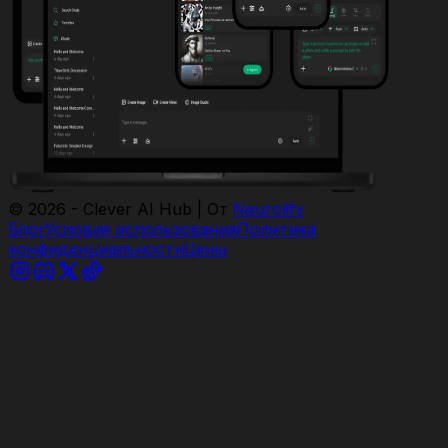
© 2026 - Clever AI Hub | От
Neurolify
Блог
Условия использования
Политика
конфиденциальности
Цены