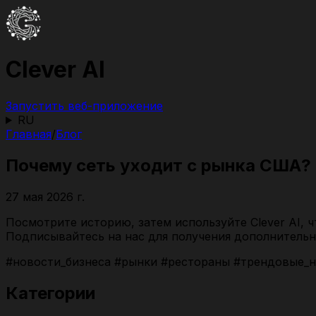
Clever AI
Запустить веб-приложение
RU
Главная
/
Блог
Почему сеть уходит с рынка США?
27 мая 2026 г.
Посмотрите историю, затем используйте Clever AI, 
Подписывайтесь на нас для получения дополнительн
#новости_бизнеса #рынки #рестораны #трендовые_но
Категории