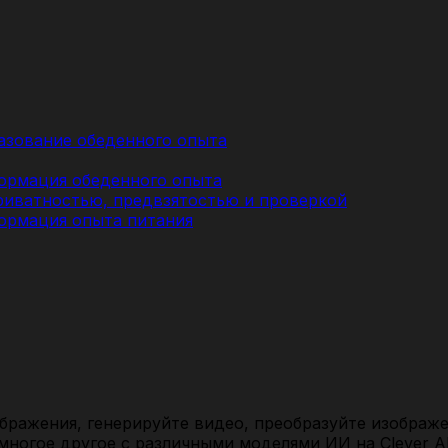
азование обеденного опыта
формация обеденного опыта
приватностью, предвзятостью и проверкой
формация опыта питания
бражения, генерируйте видео, преобразуйте изображен
ногое другое с различными моделями ИИ на Clever A