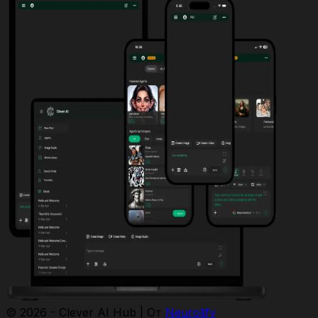
© 2026 - Clever AI Hub | От
Neurolify