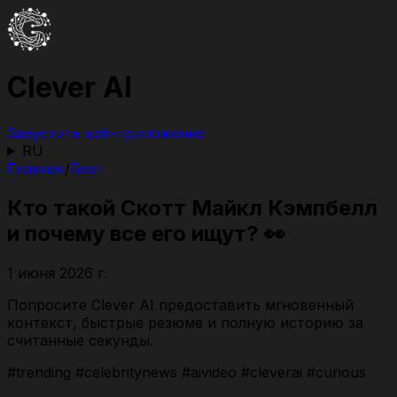
Clever AI
Запустить веб-приложение
RU
Главная
/
Блог
Кто такой Скотт Майкл Кэмпбелл
и почему все его ищут? 👀
1 июня 2026 г.
Попросите Clever AI предоставить мгновенный
контекст, быстрые резюме и полную историю за
считанные секунды.
#trending #celebritynews #aivideo #cleverai #curious